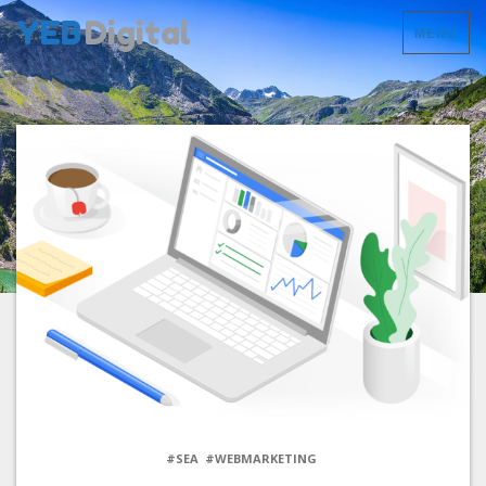
YEB
Digital
MENU
#SEA
#WEBMARKETING