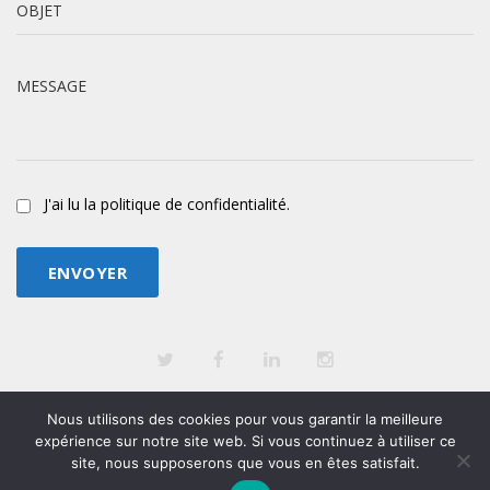
OBJET
MESSAGE
J'ai lu la politique de confidentialité.
Nous utilisons des cookies pour vous garantir la meilleure
expérience sur notre site web. Si vous continuez à utiliser ce
Copyright © 2024 Michel YEBOUA. Tous droits réservés.
site, nous supposerons que vous en êtes satisfait.
Yeb Digital Consulting