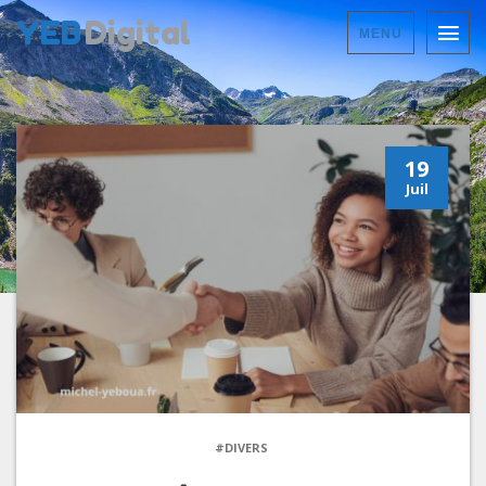
YEB
Digital
MENU
19
Juil
#DIVERS